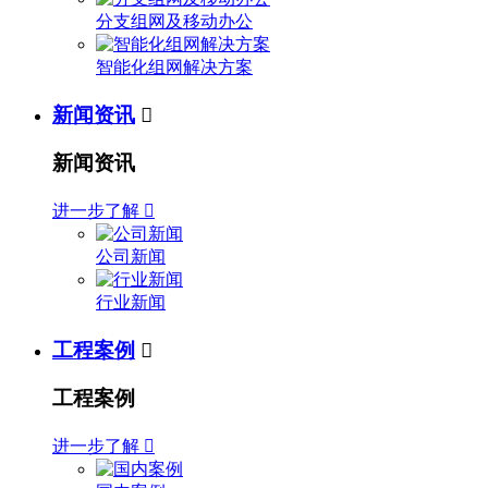
分支组网及移动办公
智能化组网解决方案
新闻资讯

新闻资讯
进一步了解

公司新闻
行业新闻
工程案例

工程案例
进一步了解
